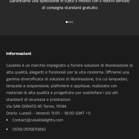
Garantiamo una spedizione in tutto il mondo con il nostro servizio
di consegna standard gratuito
Vai all'articolo 1
Vai all'articolo 2
Vai all'articolo 3
Vai all'articolo 4
Informazioni
Casalola è un marchio impegnato a fornire soluzioni di illuminazione di
alta qualità, eleganti e funzionali per la vita moderna. Offriamo una
gamma diversificata di soluzioni di illuminazione, tra cui lampadari,
lampade a sospensione, plafoniere e applique, realizzate con
materiali di alta qualità e progettate per soddisfare i più alti
standard di sicurezza e prestazioni.
Via SAN DONATO 45 Torino, 10144
Orario: Lunedì - Venerdì: 9:00 - 18:00 (GMT +1)
Contact@casalolalights.com
0039/3515870892