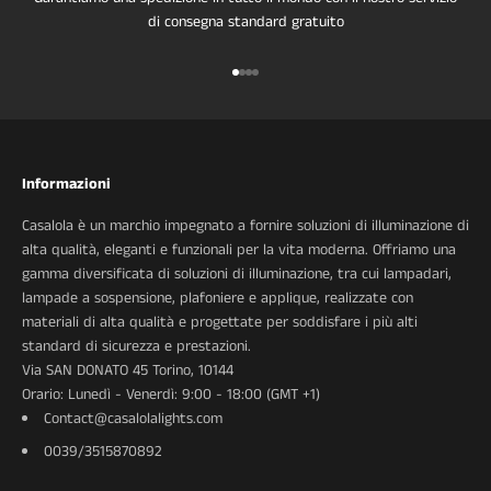
di consegna standard gratuito
Vai all'articolo 1
Vai all'articolo 2
Vai all'articolo 3
Vai all'articolo 4
Informazioni
Casalola è un marchio impegnato a fornire soluzioni di illuminazione di
alta qualità, eleganti e funzionali per la vita moderna. Offriamo una
gamma diversificata di soluzioni di illuminazione, tra cui lampadari,
lampade a sospensione, plafoniere e applique, realizzate con
materiali di alta qualità e progettate per soddisfare i più alti
standard di sicurezza e prestazioni.
Via SAN DONATO 45 Torino, 10144
Orario: Lunedì - Venerdì: 9:00 - 18:00 (GMT +1)
Contact@casalolalights.com
0039/3515870892