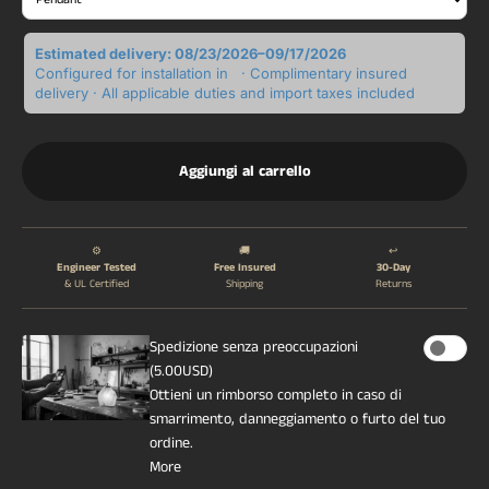
Estimated delivery: 08/23/2026–09/17/2026
Configured for installation in
· Complimentary insured
delivery · All applicable duties and import taxes included
Aggiungi al carrello
⚙️
🚚
↩️
Engineer Tested
Free Insured
30-Day
& UL Certified
Shipping
Returns
Spedizione senza preoccupazioni
(5.00USD)
Ottieni un rimborso completo in caso di
smarrimento, danneggiamento o furto del tuo
ordine.
More