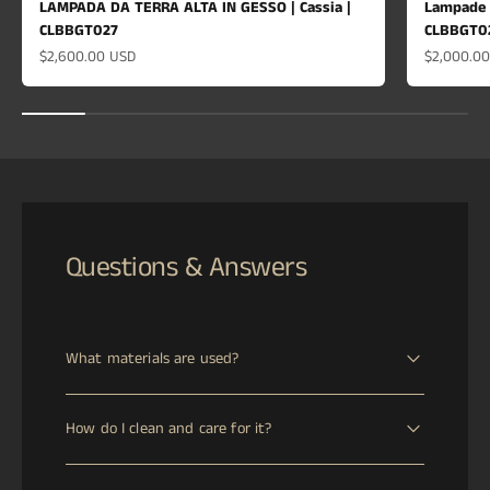
LAMPADA DA TERRA ALTA IN GESSO | Cassia |
Lampade 
CLBBGT027
CLBBGT0
Prezzo scontato
Prezzo sc
$2,600.00 USD
$2,000.0
Questions & Answers
What materials are used?
This piece is crafted from ["Plaster"]. This premium
How do I clean and care for it?
material is selected for its exceptional quality, durability,
and aesthetic appeal.
Clean with a dry, soft cloth. Avoid harsh chemicals,