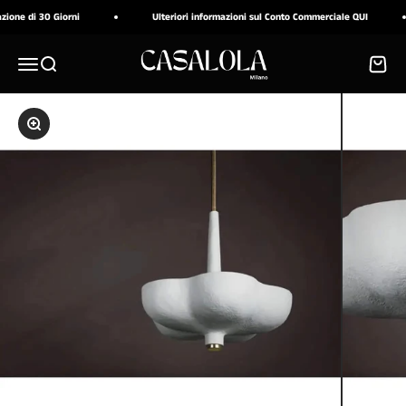
Vai al contenuto
ne di 30 Giorni
Ulteriori informazioni sul Conto Commerciale QUI
CASALOLA
Menù
Cerca
Carrell
Ingrandisci immagine