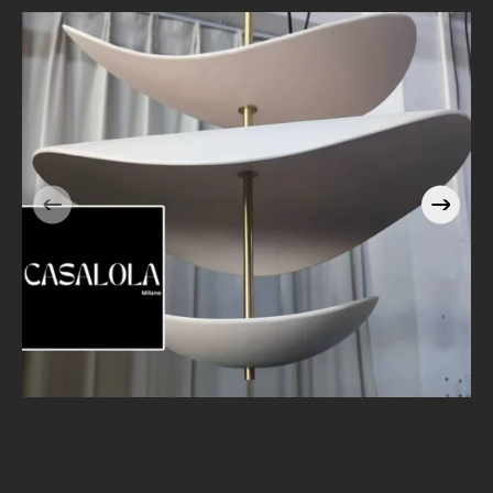
Casalola Stacked Petal
e
Pendant Light with Brass
Stem | Sculptural Luxury
Lighting