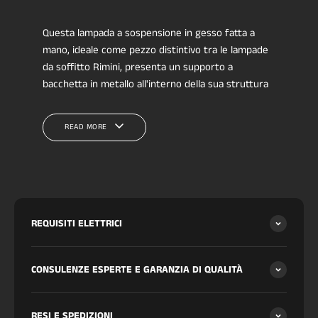
Questa lampada a sospensione in gesso fatta a
mano, ideale come pezzo distintivo tra le lampade
da soffitto Rimini, presenta un supporto a
bacchetta in metallo all'interno della sua struttura
in gesso, garantendo durata ed un'estetica
raffinata. Ogni pezzo mostra variazioni uniche
READ MORE
dovute alla sua natura artigianale, rendendolo
un'aggiunta distintiva al tuo design d'interni.
Questa versatile lampada da soffitto è perfetta per
interior designer che cercano apparecchi di
illuminazione da soffitto unici e personalizzabili per
valorizzare i loro progetti.
REQUISITI ELETTRICI
CONSULENZE ESPERTE E GARANZIA DI QUALITÀ
RESI E SPEDIZIONI