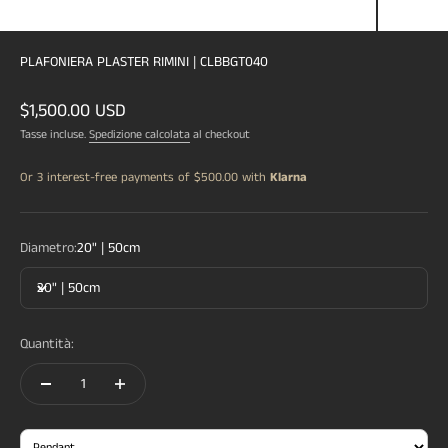
PLAFONIERA PLASTER RIMINI | CLBBGT040
Prezzo scontato
$1,500.00 USD
Tasse incluse.
Spedizione calcolata
al checkout
Or 3 interest-free payments of
$500.00
with
Klarna
Diametro:
20" | 50cm
20" | 50cm
Quantità: