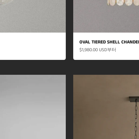
OVAL TIERED SHELL CHANDEL
할인 가격
$1,980.00 USD
부터