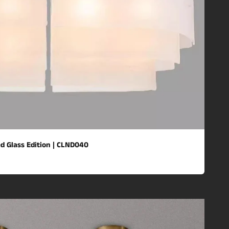
ed Glass Edition | CLND040