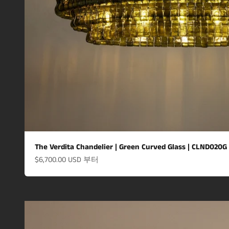
The Verdita Chandelier | Green Curved Glass | CLND020G
할인 가격
$6,700.00 USD
부터