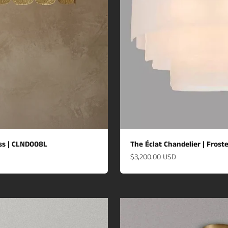
ass | CLND008L
The Éclat Chandelier | Frost
할인 가격
$3,200.00 USD