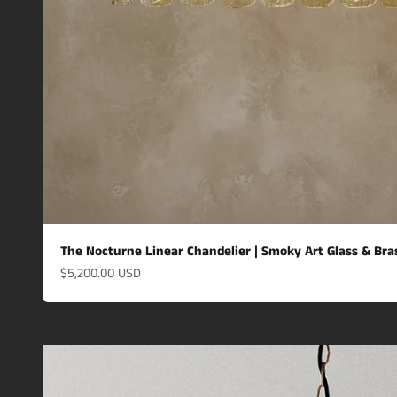
The Nocturne Linear Chandelier | Smoky Art Glass & Br
할인 가격
$5,200.00 USD