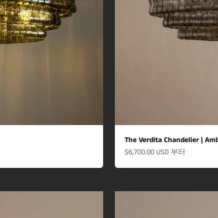
The Verdita Chandelier | Am
할인 가격
$6,700.00 USD
부터