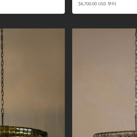
할인 가격
$6,700.00 USD
부터