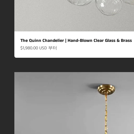
The Quinn Chandelier | Hand-Blown Clear Glass & Brass
할인 가격
$1,980.00 USD
부터