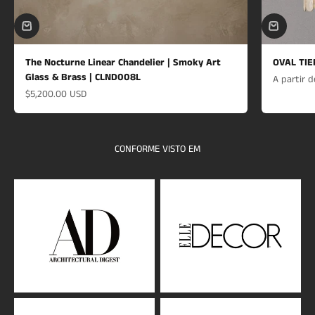
The Nocturne Linear Chandelier | Smoky Art
OVAL TIE
Glass & Brass | CLND008L
Preço de 
A partir 
Preço de venda
$5,200.00 USD
CONFORME VISTO EM