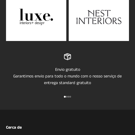
Envio gratuito
Garantimos envio para todo o mundo com o nosso serviço de
entrega standard gratuito
Ir para o item 1
Ir para o item 2
Ir para o item 3
Ir para o item 4
Cerca de