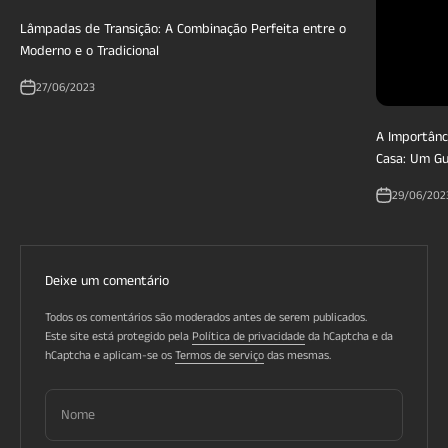
Lâmpadas de Transição: A Combinação Perfeita entre o
Moderno e o Tradicional
27/06/2023
A Importânc
Casa: Um Gu
29/06/202
Deixe um comentário
Todos os comentários são moderados antes de serem publicados.
Este site está protegido pela
Política de privacidade
da hCaptcha e da
hCaptcha e aplicam-se os
Termos de serviço
das mesmas.
Nome