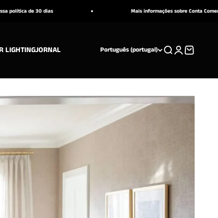
 30 dias
Mais informações sobre Conta Comercial AQUI
R LIGHTING
JORNAL
Pesquisar
Iniciar sessão
Carrinho
Português (portugal)