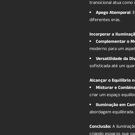
transicional atua como
Apego Atemporal
: 
diferentes eras.
Incorporar a Iluminaç
Complementar o Mo
moderno para um aspet
Versatilidade da Di
sofisticada até um quar
Alcançar o Equilíbrio 
Misturar e Combin
criar um espaço equili
Iluminação em Ca
abordagem equilibrada.
Conclusão:
A iluminaçã
criando espaços que pa