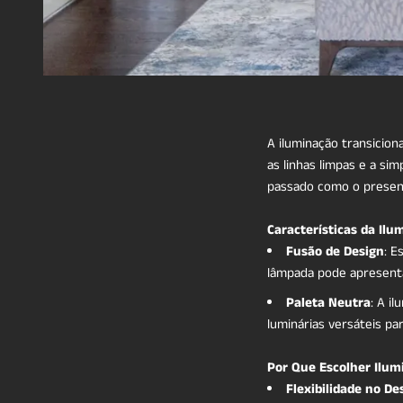
A iluminação transicion
as linhas limpas e a si
passado como o present
Características da Ilu
Fusão de Design
: E
lâmpada pode apresent
Paleta Neutra
: A i
luminárias versáteis pa
Por Que Escolher Ilum
Flexibilidade no De