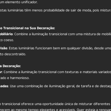
 um elemento unificador.
Estas luminárias têm menos probabilidade de sair de moda, pois mist
ão Transicional na Sua Decoração:
biliário
: Combine a iluminação transicional com uma mistura de mobiliá
o coeso.
visão
: Estas luminárias funcionam bem em qualquer divisão, desde uma
to descontraído.
na Decoração:
ar
: Combine a iluminação transicional com texturas e materiais variad
brado e harmonioso.
madas
: Use uma combinação de iluminação geral, de tarefa e de desta
o transicional oferece uma oportunidade única de misturar diferentes
recem ao mesmo tempo elegantes e acessíveis. Quer esteja a renovar 