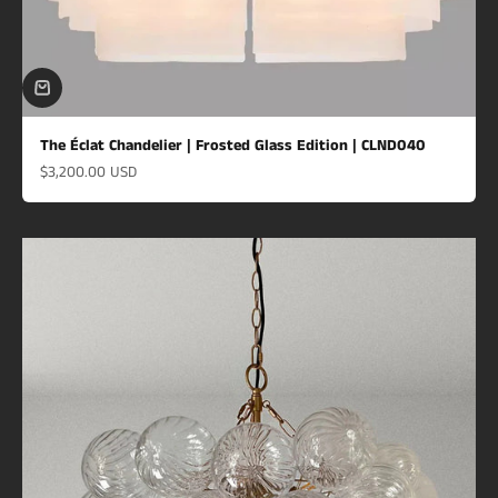
The Éclat Chandelier | Frosted Glass Edition | CLND040
Prix de vente
$3,200.00 USD