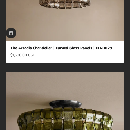
The Arcadia Chandelier | Curved Glass Panels | CLND029
Prix de vente
$1,580.00 USD