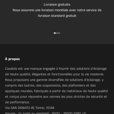
Livraison gratuite
Nous assurons une livraison mondiale avec notre service de
livraison standard gratuit
Aller à l'élément 1
Aller à l'élément 2
Aller à l'élément 3
Aller à l'élément 4
À propos
Casalola est une marque engagée à fournir des solutions d'éclairage
de haute qualité, élégantes et fonctionnelles pour la vie moderne.
Nous proposons une gamme diversifiée de solutions d'éclairage, y
compris des lustres, des suspensions, des plafonniers et des
appliques murales, fabriqués à partir de matériaux de haute qualité
et conçus pour répondre aux normes les plus strictes de sécurité et
de performance.
Via SAN DONATO 45 Torino, 10144
Heures : du lundi au vendredi : 9h00 - 18h00 (GMT +1)