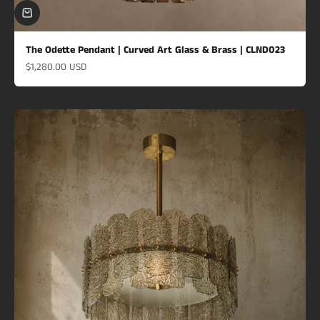
The Odette Pendant | Curved Art Glass & Brass | CLND023
Prix de vente
$1,280.00 USD