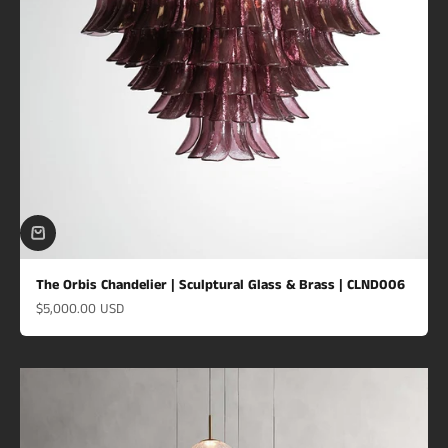
The Orbis Chandelier | Sculptural Glass & Brass | CLND006
Prix de vente
$5,000.00 USD