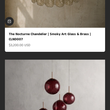
The Nocturne Chandelier | Smoky Art Glass & Brass |
CLND007
Prix de vente
$3,200.00 USD