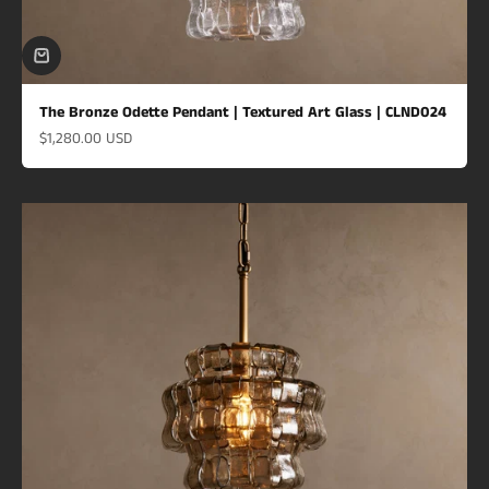
The Bronze Odette Pendant | Textured Art Glass | CLND024
Prix de vente
$1,280.00 USD