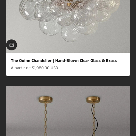
The Quinn Chandelier | Hand-Blown Clear Glass & Brass
Prix de vente
A partir de
$1,980.00 USD