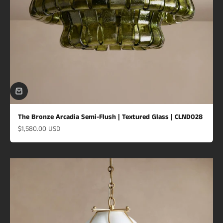
The Bronze Arcadia Semi-Flush | Textured Glass | CLND028
Prix de vente
$1,580.00 USD