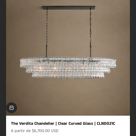
The Verdita Chandelier | Clear Curved Glass | CLND021C
Prix de vente
A partir de
$6,700.00 USD