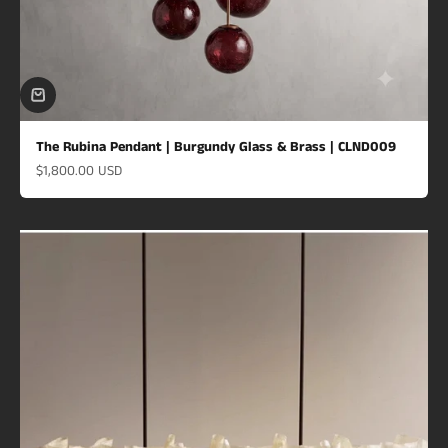
The Rubina Pendant | Burgundy Glass & Brass | CLND009
Prix de vente
$1,800.00 USD