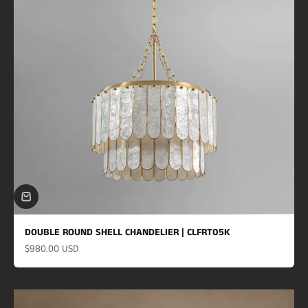
DOUBLE ROUND SHELL CHANDELIER | CLFRT05K
Prix de vente
$980.00 USD