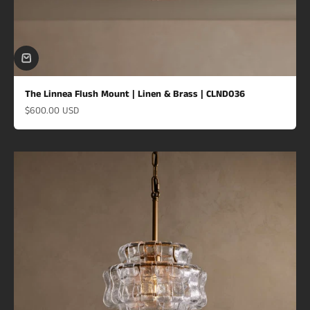
The Linnea Flush Mount | Linen & Brass | CLND036
Prix de vente
$600.00 USD