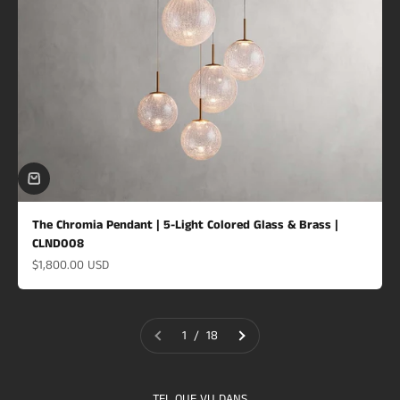
The Chromia Pendant | 5-Light Colored Glass & Brass |
CLND008
Prix de vente
$1,800.00 USD
1 / 18
TEL QUE VU DANS