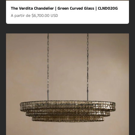
The Verdita Chandelier | Green Curved Glass | CLND020G
Prix de vente
A partir de
$6,700.00 USD