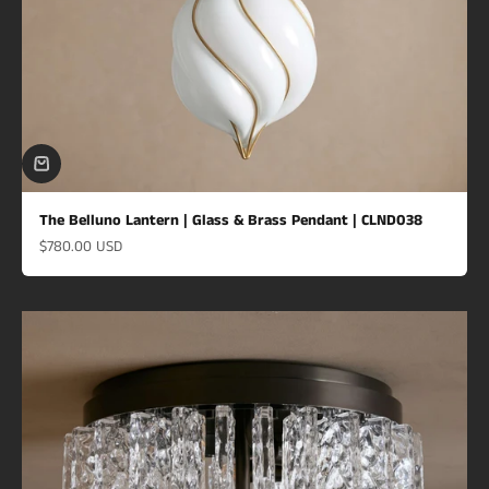
The Belluno Lantern | Glass & Brass Pendant | CLND038
Prix de vente
$780.00 USD