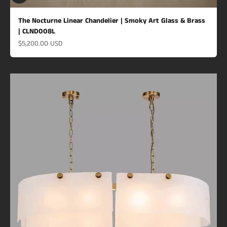
The Nocturne Linear Chandelier | Smoky Art Glass & Brass
| CLND008L
Prix de vente
$5,200.00 USD