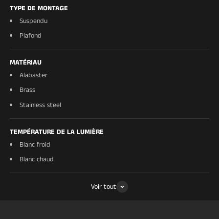
Largeurs
35 cm (pour 100 cm de
TYPE DE MONTAGE
longueur) · 53 cm (pour
Suspendu
137 cm & 183 cm)
Plafond
Hauteur
8,5 cm
MATÉRIAU
Alabaster
Suspension
Câbles réglables en acier
Brass
inoxydable
Stainless steel
Source
LED intégrée
TEMPÉRATURE DE LA LUMIÈRE
lumineuse
Blanc froid
Blanc chaud
Lumens
~1800 lm (100 cm) ·
~2800 lm (137 cm) ·
~3600 lm (183 cm)
Voir tout
Température
Blanc chaud 3000K