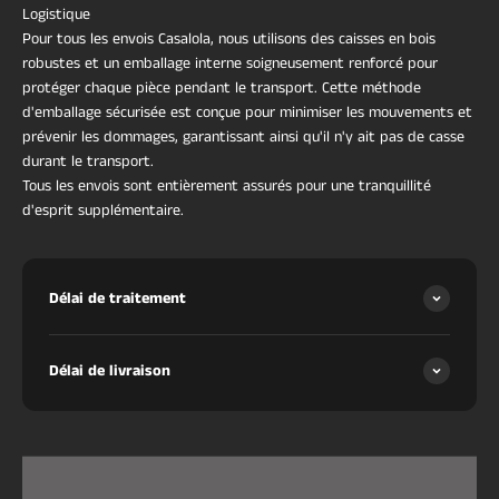
de couleur
(6000K en option)
Logistique
Pour tous les envois Casalola, nous utilisons des caisses en bois
robustes et un emballage interne soigneusement renforcé pour
Tension
110–240V
protéger chaque pièce pendant le transport. Cette méthode
d'emballage sécurisée est conçue pour minimiser les mouvements et
Installation
Fixation encastrée
prévenir les dommages, garantissant ainsi qu'il n'y ait pas de casse
durant le transport.
Tous les envois sont entièrement assurés pour une tranquillité
Certifications
CSA UL LISTÉ, CE
d'esprit supplémentaire.
Poids estimé
Délai de traitement
•
100 cm
: ~14–
17 kg
Délai de livraison
•
137 cm
: ~22–
26 kg