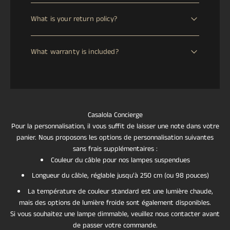
This item requires Estimated production time is 2 to 4
What is your return policy?
weeks. Most of our lamps are handmade by skilled
artisans and produced as bespoke pieces. Please allow
We offer a 30-day return window from the date of
us the necessary time for manufacturing, quality
What warranty is included?
delivery. If your item arrives damaged, defective, or lost
control, and voltage/plug adaptation according to your
in transit, we will issue an immediate full refund. For
location. to handcraft. Delivery time will be confirmed
All CASALOLA pieces are covered by a 2-year warranty
change-of-mind returns, a refund will be processed
once your order is placed.
against manufacturing defects. This warranty reflects
upon safe return of the item to our European or Asian
our commitment to exceptional craftsmanship and the
warehouse. Return shipping costs are the responsibility
longevity of our handcrafted lighting.
of the customer.
Casalola Concierge
Pour la personnalisation, il vous suffit de laisser une note dans votre
panier. Nous proposons les options de personnalisation suivantes
sans frais supplémentaires :
Couleur du câble pour nos lampes suspendues
Longueur du câble, réglable jusqu'à 250 cm (ou 98 pouces)
La température de couleur standard est une lumière chaude,
mais des options de lumière froide sont également disponibles.
Si vous souhaitez une lampe dimmable, veuillez nous contacter avant
de passer votre commande.