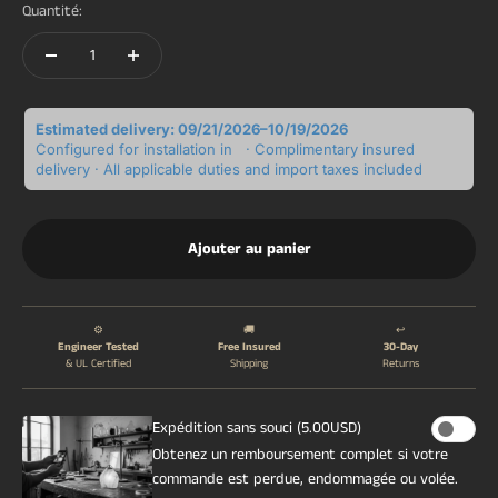
Quantité:
Estimated delivery: 09/21/2026–10/19/2026
Configured for installation in
· Complimentary insured
delivery · All applicable duties and import taxes included
Ajouter au panier
⚙️
🚚
↩️
Engineer Tested
Free Insured
30-Day
& UL Certified
Shipping
Returns
Expédition sans souci (5.00USD)
Obtenez un remboursement complet si votre
commande est perdue, endommagée ou volée.