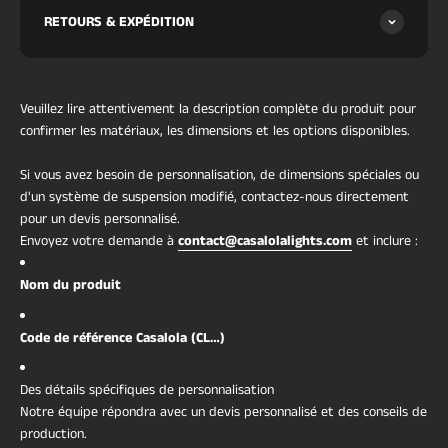
conférant à la suspension une esthétique
RETOURS & EXPÉDITION
moderne équilibrée.
Certifié CSA UL LISTED et CE.
Ce lustre est construit à partir de dalles d'albâtre
taillées à la main assemblées en un cadre linéaire
Veuillez lire attentivement la description complète du produit pour
sans couture, suspendu par des câbles en acier
confirmer les matériaux, les dimensions et les options disponibles.
inoxydable presque invisibles. La translucidité
Si vous avez besoin de personnalisation, de dimensions spéciales ou
naturelle de l'albâtre adoucit la source lumineuse
d'un système de suspension modifié, contactez-nous directement
LED intégrée, créant une lueur ambiante calme
pour un devis personnalisé.
idéale pour les intérieurs modernes et
Envoyez votre demande à
contact@casalolalights.com
et inclure :
minimalistes.
La géométrie rectangulaire allongée en fait un
Nom du produit
choix solide pour les îlots de cuisine et les tables à
manger où une répartition uniforme de la lumière
Code de référence Casalola (CL…)
est essentielle. Le cadre lourd en pierre est
soutenu par un canopy en acier renforcé conçu
Des détails spécifiques de personnalisation
pour la stabilité structurelle à toutes les tailles
Notre équipe répondra avec un devis personnalisé et des conseils de
disponibles.
production.
Ce design séduit les acheteurs recherchant un