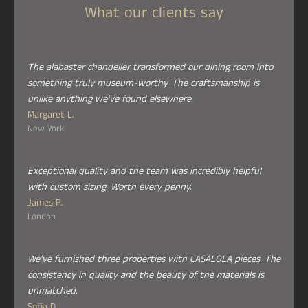
•
183 cm
: ~31–
What our clients say
36 kg
The alabaster chandelier transformed our dining room into
something truly museum-worthy. The craftsmanship is
Le cadre est-il en véritable albâtre ?
unlike anything we've found elsewhere.
Oui. Tout le corps rectangulaire est sculpté dans
Margaret L.
de l'albâtre naturel avec des veines uniques.
New York
La hauteur du câble est-elle réglable ?
Oui. Les câbles de suspension en acier inoxydable
peuvent être raccourcis ou allongés pour obtenir
Exceptional quality and the team was incredibly helpful
with custom sizing. Worth every penny.
une hauteur précise.
James R.
Le lustre offre-t-il suffisamment de luminosité
London
pour une salle à manger ou une cuisine
complète ?
Oui. Les LED intégrées fournissent une forte
We've furnished three properties with CASALOLA pieces. The
lumière d'ambiance tandis que la pierre diffuse
consistency in quality and the beauty of the materials is
l'éblouissement intense.
unmatched.
Avec quels intérieurs s'harmonise-t-il ?
Sofia D.