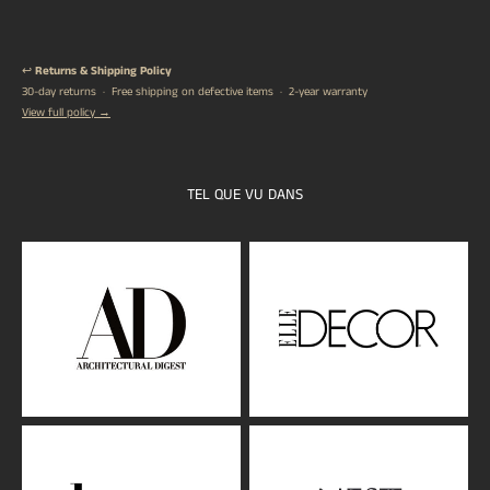
↩️
Returns & Shipping Policy
30-day returns · Free shipping on defective items · 2-year warranty
View full policy →
TEL QUE VU DANS