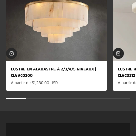
LUSTRE EN ALABASTRE À 2/3/4/5 NIVEAUX |
LUSTRE R
CLVVC0200
CLVC0212
Prix de vente
Prix de v
A partir de
$1,280.00 USD
A partir 