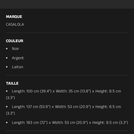
éclairage sculptural en matériaux naturels avec
des lignes contemporaines et une lumière
MARQUE
chaleureuse.
CASALOLA
Caractéristique
Détails
COULEUR
Matériaux
Albâtre naturel, accents
Noir
en cuivre massif, canopy
Argent
en acier inoxydable
Laiton
Finition
Albâtre poli, cuivre
TAILLE
brossé, canopy en acier
Length: 100 cm (39.4") x Width: 35 cm (13.8") x Height: 8.5 cm
mat/satiné
(3.3")
Length: 137 cm (53.9") x Width: 53 cm (20.9") x Height: 8.5 cm
Longueurs
100 cm / 137 cm / 183 cm
(3.3")
disponibles
Length: 183 cm (72") x Width: 53 cm (20.9") x Height: 8.5 cm (3.3")