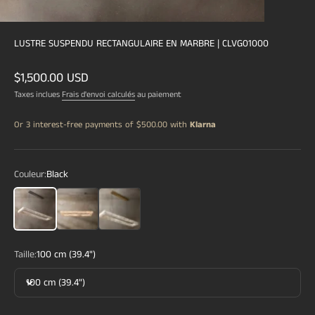
LUSTRE SUSPENDU RECTANGULAIRE EN MARBRE | CLVG01000
Prix de vente
$1,500.00 USD
Taxes inclues
Frais d'envoi calculés
au paiement
Or 3 interest-free payments of
$500.00
with
Klarna
Couleur:
Black
Black
Silver
Brass
Taille:
100 cm (39.4")
100 cm (39.4")