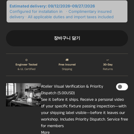
Estimated delivery: 09/12/2026–09/27/2026
Configured for installation in
· Complimentary insured
delivery · All applicable duties and import taxes included
장바구니 담기
⚙️
🚚
↩️
Engineer Tested
Free Insured
30-Day
& UL Certified
Shipping
Returns
Atelier Visual Verification & Priority
Dispatch (5.00USD)
See it before it ships. Receive a personal video
of your specific fixture passing inspection—with
your shipping label visible—before it leaves our
workshop. Includes Priority Dispatch. Service free
for members
More