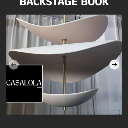
BACKSTAGE BOOK
Casalola Stacked Petal
e
Pendant Light with Brass
Stem | Sculptural Luxury
Lighting