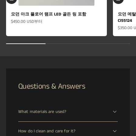
모던 아크 플로어 램프 LED 골든 링 포함
모던 메탈 
Cl55124
할인 가격
$450.00 USD
부터
할인 가격
$350.00 
Questions & Answers
What materials are used?
This piece is crafted from ["Iron","Glass","Marble"].
How do I clean and care for it?
Marble is a natural stone celebrated for its unique