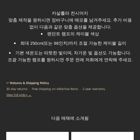
our commitment to exceptional craftsmanship and the
warehouse. Return shipping costs are the responsibility
longevity of our handcrafted lighting.
of the customer.
카살롤라 컨시어지
맞춤 제작을 원하시면 장바구니에 메모를 남겨주세요. 추가 비용
없이 다음과 같은 맞춤 옵션을 제공합니다:
펜던트 램프의 케이블 색상
최대 250cm(또는 98인치)까지 조절 가능한 케이블 길이
기본 색온도는 따뜻한 빛이며, 차가운 빛 옵션도 가능합니다.
조광 가능한 램프를 원하시면 주문 전에 저희에게 연락해 주세요.
↩️
Returns & Shipping Policy
30-day returns · Free shipping on defective items · 2-year warranty
View full policy →
다음 매체에 소개됨