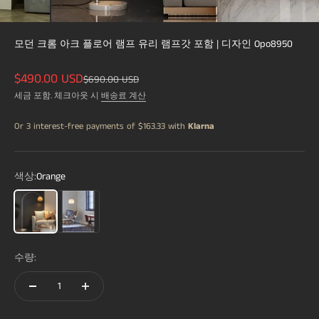
모던 크롬 아크 플로어 램프 유리 램프갓 포함 | 디자인 Opo8950
할인 가격
$490.00 USD
정상 가격
$690.00 USD
세금 포함. 체크아웃 시
배송료 계산
Or 3 interest-free payments of
$163.33
with
Klarna
색상:
Orange
Orange
White
수량: