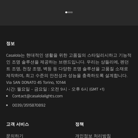
아이템 1(으)로 이동
아이템 2(으)로 이동
아이템 3(으)로 이동
아이템 4(으)로 이동
정보
Casalola는 현대적인 생활을 위한 고품질의 스타일리시하고 기능적
인 조명 솔루션을 제공하는 브랜드입니다. 우리는 샹들리에, 펜던
트 조명, 천장 조명, 벽등 등 다양한 조명 솔루션을 고품질 소재로
제작하며, 최고 수준의 안전성과 성능을 충족하도록 설계합니다.
Via SAN DONATO 45 Torino, 10144
시간: 월요일 - 금요일 : 오전 9시 - 오후 6시 (GMT +1)
Contact@casalolalights.com
0039/3515870892
고객 서비스
정책
문의하기
개인정보 처리방침