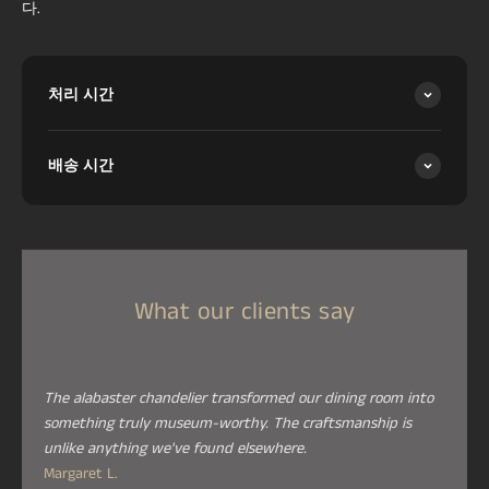
다.
처리 시간
배송 시간
What our clients say
The alabaster chandelier transformed our dining room into
something truly museum-worthy. The craftsmanship is
unlike anything we've found elsewhere.
Margaret L.