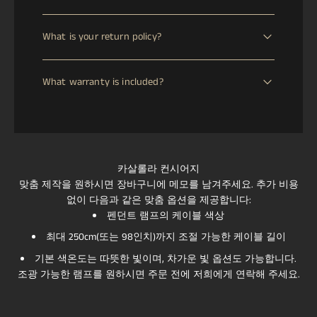
This item requires Estimated production time is 1 to 3
What is your return policy?
weeks. Most of our lamps are handmade by skilled
artisans and produced as bespoke pieces. Please allow
We offer a 30-day return window from the date of
us the necessary time for manufacturing, quality
What warranty is included?
delivery. If your item arrives damaged, defective, or lost
control, and voltage/plug adaptation according to your
in transit, we will issue an immediate full refund. For
location. to handcraft. Delivery time will be confirmed
All CASALOLA pieces are covered by a 2-year warranty
change-of-mind returns, a refund will be processed
once your order is placed.
against manufacturing defects. This warranty reflects
upon safe return of the item to our European or Asian
our commitment to exceptional craftsmanship and the
warehouse. Return shipping costs are the responsibility
longevity of our handcrafted lighting.
of the customer.
카살롤라 컨시어지
맞춤 제작을 원하시면 장바구니에 메모를 남겨주세요. 추가 비용
없이 다음과 같은 맞춤 옵션을 제공합니다:
펜던트 램프의 케이블 색상
최대 250cm(또는 98인치)까지 조절 가능한 케이블 길이
기본 색온도는 따뜻한 빛이며, 차가운 빛 옵션도 가능합니다.
조광 가능한 램프를 원하시면 주문 전에 저희에게 연락해 주세요.