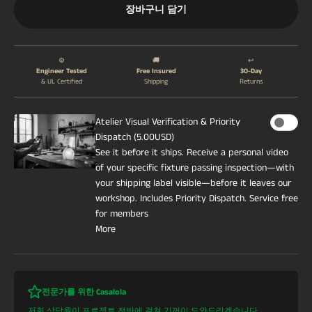
장바구니 담기
⚙️
🚚
↩️
Engineer Tested
Free Insured
30-Day
& UL Certified
Shipping
Returns
Atelier Visual Verification & Priority
Dispatch (5.00USD)
See it before it ships. Receive a personal video
of your specific fixture passing inspection—with
your shipping label visible—before it leaves our
workshop. Includes Priority Dispatch. Service free
for members
More
전문가를 위한 Casalola
저희 상담원이 프로젝트 전반에 걸쳐 기꺼이 도와드리겠습니다.