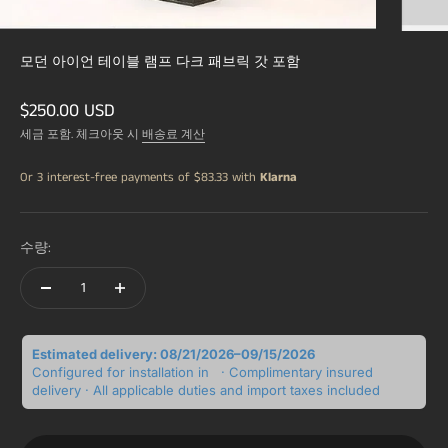
모던 아이언 테이블 램프 다크 패브릭 갓 포함
할인 가격
$250.00 USD
세금 포함. 체크아웃 시
배송료 계산
Or 3 interest-free payments of
$83.33
with
Klarna
수량:
Estimated delivery: 08/21/2026–09/15/2026
Configured for installation in
· Complimentary insured
delivery · All applicable duties and import taxes included