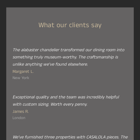
What our clients say
The alabaster chandelier transformed our dining room into
something truly museum-worthy. The craftsmanship is
unlike anything we've found elsewhere.
Margaret L.
New York
Exceptional quality and the team was incredibly helpful
with custom sizing. Worth every penny.
James R.
London
We've furnished three properties with CASALOLA pieces. The