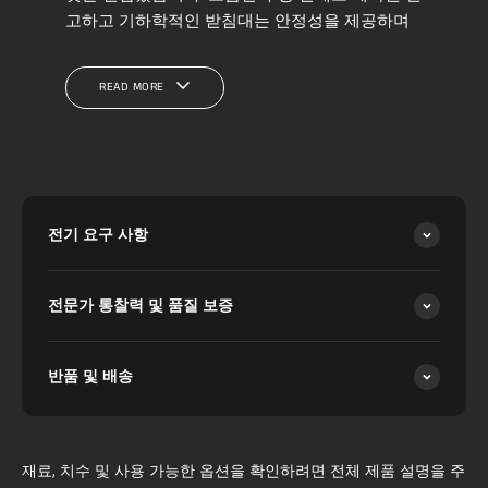
고하고 기하학적인 받침대는 안정성을 제공하며
현대적인 감각을 더합니다. 이 철제 테이블 램프는
부드럽게 빛을 확산시키는 아름다운 돔형 어두운
READ MORE
패브릭 갓을 특징으로 하여 아늑하고 초대하는 분
위기를 조성해 휴식에 완벽합니다. 침대 옆 탁자,
거실 콘솔, 사무용 책상에 이상적이며, 스타일리시
하면서도 은은한 중심 포인트를 제공해 기존 인테
리어를 압도하지 않고 공간의 미적 가치를 높입니
다. 세심하게 설계된 이 램프는 필요한 곳에 집중
전기 요구 사항
된 빛을 제공하여 눈의 피로를 줄이고 편안한 분위
기를 만듭니다.
전문가 통찰력 및 품질 보증
견고한 철제 받침대 디자인에 내재된 산업적 요소
와 현대적 요소의 조화로운 결합은 이 테이블 램프
를 매우 다재다능하게 만듭니다. 현대적, 러스틱
반품 및 배송
또는 전환형 인테리어에 자연스럽게 어울리며 따
뜻함과 세련미를 더합니다. 기존 천장 조명과 조화
를 이루거나 단독으로 사용해도 이 어두운 패브릭
갓 램프는 어떤 방의 분위기든 한층 고급스럽게 만
재료, 치수 및 사용 가능한 옵션을 확인하려면 전체 제품 설명을 주