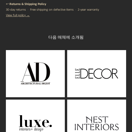
↩️
Returns & Shipping Policy
30-day returns · Free shipping on defective items · 2-year warranty
View full policy →
다음 매체에 소개됨